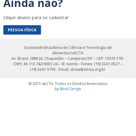
Ainda não?
Clique abaixo para se cadastrar
PESSOA FÍSICA
Sociedade Brasileira de Ciência e Tecnologia de
Alimentos/sbCTA
Av. Brasil, 2880 Jd. Chapadão – Campinas/SP – CEP 13070-178 -
CNPJ: 46.113.742/0001-24 – IE: Isento - Fones: (19) 3241-0527 –
(19) 3241-5793 - Email: sbcta@sbcta.org.br
© 2015 sbCTA, Todos os Direitos Reservados
by
Mind Design