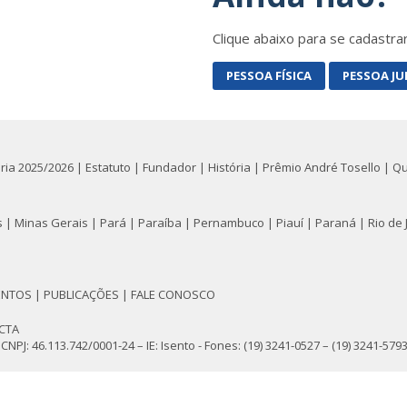
Clique abaixo para se cadastra
PESSOA FÍSICA
PESSOA JU
oria 2025/2026
|
Estatuto
|
Fundador
|
História
|
Prêmio André Tosello
|
Q
s
|
Minas Gerais
|
Pará
|
Paraíba
|
Pernambuco
|
Piauí
|
Paraná
|
Rio de 
ENTOS
|
PUBLICAÇÕES
|
FALE CONOSCO
bCTA
NPJ: 46.113.742/0001-24 – IE: Isento - Fones: (19) 3241-0527 – (19) 3241-579