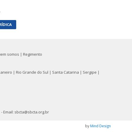
r
RÍDICA
uem somos
|
Regimento
Janeiro
|
Rio Grande do Sul
|
Santa Catarina
|
Sergipe
|
3 - Email: sbcta@sbcta.org.br
by
Mind Design