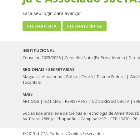
Faça seu login para avançar
PESSOA FÍSICA
PESSOA JURÍDICA
INSTITUCIONAL
Conselho 2025/2026
|
Conselho Nato (Ex-Presidentes)
|
Diret
REGIONAIS / SECRETARIAS
Alagoas
|
Amazonas
|
Bahia
|
Ceará
|
Distrito Federal
|
Goiá
Tocantins
MAIS
ARTIGOS
|
NOTÍCIAS
|
REVISTA FST
|
CONGRESSO CBCTA
|
EV
Sociedade Brasileira de Ciência e Tecnologia de Alimentos/s
Av. Brasil, 2880 Jd. Chapadão – Campinas/SP – CEP 13070-178 - C
© 2015 sbCTA, Todos os Direitos Reservados