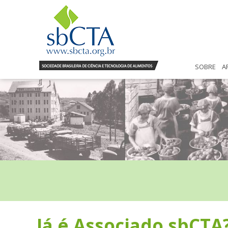
SOBRE
A
Já é Associado sbCTA