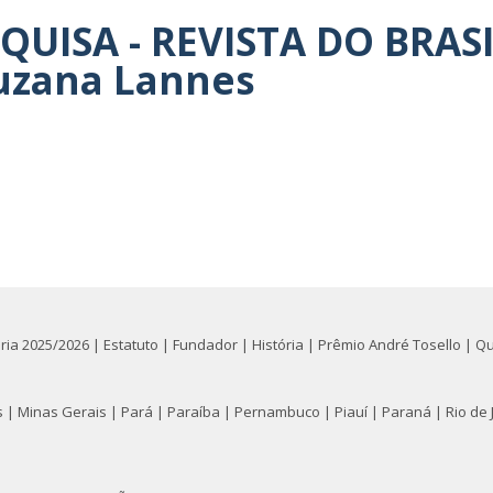
ISA - REVISTA DO BRASI
Suzana Lannes
oria 2025/2026
|
Estatuto
|
Fundador
|
História
|
Prêmio André Tosello
|
Q
s
|
Minas Gerais
|
Pará
|
Paraíba
|
Pernambuco
|
Piauí
|
Paraná
|
Rio de 