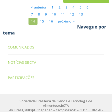
< anterior
1
2
3
4
5
6
7
8
9
10
11
12
13
14
15
16
próximo >
Navegue por
tema
COMUNICADOS
NOTÍCIAS SBCTA
PARTICIPAÇÕES
Sociedade Brasileira de Ciência e Tecnologia de
Alimentos/sbCTA
Av. Brasil, 2880 Jd. Chapadão – Campinas/SP – CEP 13070-178 -