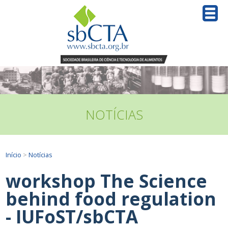
NOTÍCIAS
Início
>
Notícias
workshop The Science
behind food regulation
- IUFoST/sbCTA